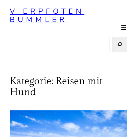
Zum
VIERPFOTEN
Inhalt
BUMMLER
springen
Suchen
Kategorie:
Reisen mit
Hund